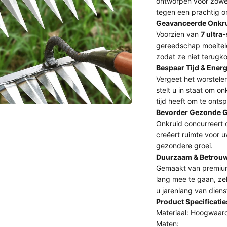
ontworpen voor zowel 
tegen een prachtig o
Geavanceerde Onkru
Voorzien van
7 ultr
gereedschap moeitelo
zodat ze niet terugk
Bespaar Tijd & Energ
Vergeet het worstel
stelt u in staat om o
tijd heeft om te onts
Bevorder Gezonde G
Onkruid concurreert 
creëert ruimte voor u
gezondere groei.
Duurzaam & Betrou
Gemaakt van premium
lang mee te gaan, zel
u jarenlang van dienst
Product Specificatie
Materiaal: Hoogwaar
Maten: