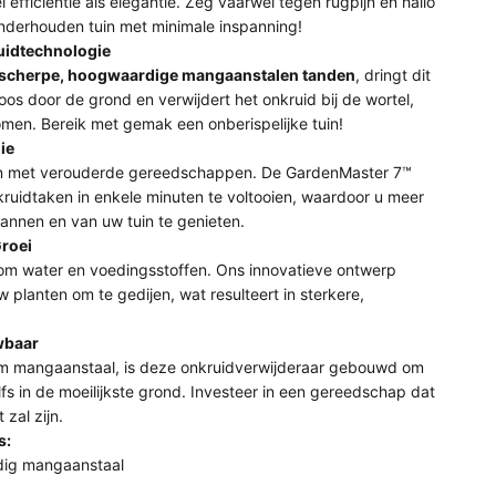
efficiëntie als elegantie. Zeg vaarwel tegen rugpijn en hallo
nderhouden tuin met minimale inspanning!
idtechnologie
a-scherpe, hoogwaardige mangaanstalen tanden
, dringt dit
os door de grond en verwijdert het onkruid bij de wortel,
omen. Bereik met gemak een onberispelijke tuin!
ie
en met verouderde gereedschappen. De GardenMaster 7™
nkruidtaken in enkele minuten te voltooien, waardoor u meer
pannen en van uw tuin te genieten.
roei
om water en voedingsstoffen. Ons innovatieve ontwerp
w planten om te gedijen, wat resulteert in sterkere,
wbaar
 mangaanstaal, is deze onkruidverwijderaar gebouwd om
fs in de moeilijkste grond. Investeer in een gereedschap dat
 zal zijn.
s:
dig mangaanstaal