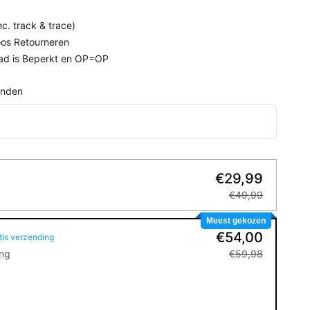
nc. track & trace)
os Retourneren
aad is Beperkt en OP=OP
anden
€29,99
€49,99
Meest gekozen
€54,00
tis verzending
ing
€59,98