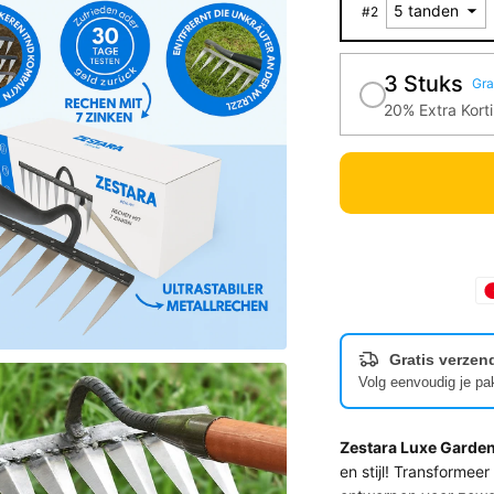
#
2
3 Stuks
Gra
20% Extra Kort
Gratis verzend
Volg eenvoudig je pa
Zestara Luxe Garde
en stijl! Transforme