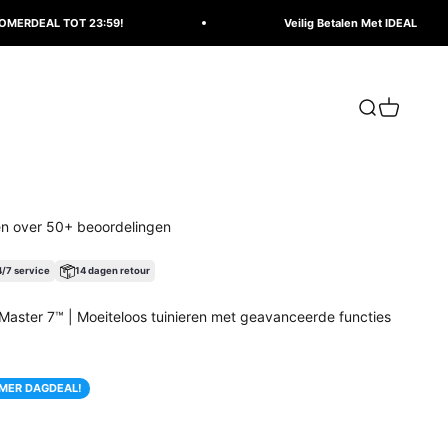
3:59!
Veilig Betalen Met IDEAL
Zoeken
Winkelwa
en over 50+ beoordelingen
/7 service
14 dagen retour
aster 7™ | Moeiteloos tuinieren met geavanceerde functies
s
MER DAGDEAL!