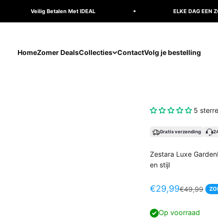
g Betalen Met IDEAL
ELKE DAG EEN ZOMERDEAL TOT 2
Home
Zomer Deals
Collecties
Contact
Volg je bestelling
5 sterr
Gratis verzending
24
Zestara Luxe GardenM
en stijl
Aanbiedingsprijs
€29,99
Normale prij
€49,99
ZO
Op voorraad