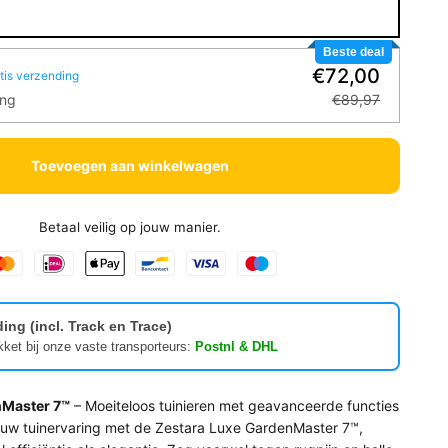
Beste deal
€72,00
tis verzending
ing
€89,97
Toevoegen aan winkelwagen
Betaal veilig op jouw manier.
ing (incl. Track en Trace)
kket bij onze vaste transporteurs:
Postnl & DHL
nMaster 7™
– Moeiteloos tuinieren met geavanceerde functies
er uw tuinervaring met de Zestara Luxe GardenMaster 7™,