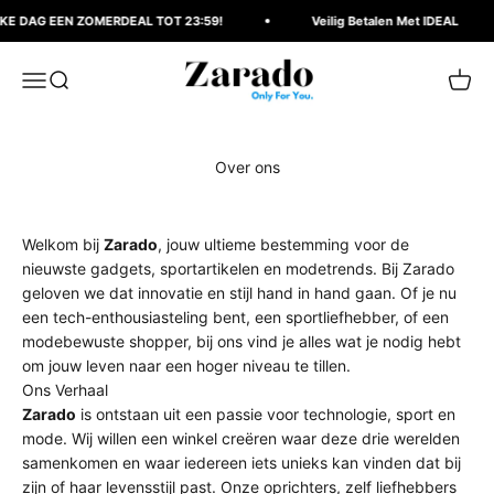
Naar inhoud
E DAG EEN ZOMERDEAL TOT 23:59!
Veilig Betalen Met IDEAL
Zarado.nl
Menu
Zoeken
Winke
Over ons
Welkom bij
Zarado
, jouw ultieme bestemming voor de
nieuwste gadgets, sportartikelen en modetrends. Bij Zarado
geloven we dat innovatie en stijl hand in hand gaan. Of je nu
een tech-enthousiasteling bent, een sportliefhebber, of een
modebewuste shopper, bij ons vind je alles wat je nodig hebt
om jouw leven naar een hoger niveau te tillen.
Ons Verhaal
Zarado
is ontstaan uit een passie voor technologie, sport en
mode. Wij willen een winkel creëren waar deze drie werelden
samenkomen en waar iedereen iets unieks kan vinden dat bij
zijn of haar levensstijl past. Onze oprichters, zelf liefhebbers