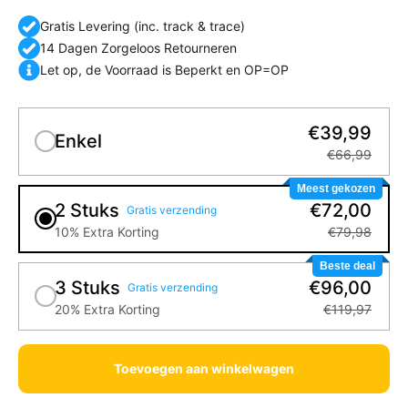
Gratis Levering (inc. track & trace)
14 Dagen Zorgeloos Retourneren
Let op, de Voorraad is Beperkt en OP=OP
€39,99
Enkel
€66,99
Meest gekozen
2 Stuks
€72,00
Gratis verzending
10% Extra Korting
€79,98
Beste deal
3 Stuks
€96,00
Gratis verzending
20% Extra Korting
€119,97
Toevoegen aan winkelwagen