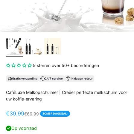
5 sterren over 50+ beoordelingen
Gratis verzending
24/7 service
14 dagen retour
CaféLuxe Melkopschuimer | Creëer perfecte melkschuim voor
uw koffie-ervaring
Aanbiedingsprijs
€39,99
Normale prijs
€66,99
ZOMER DAGDEAL!
Op voorraad