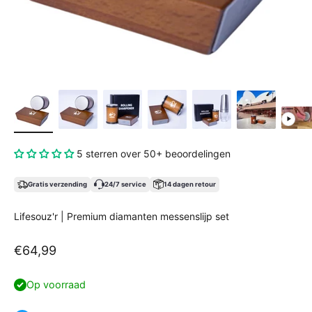
5 sterren over 50+ beoordelingen
Gratis verzending
24/7 service
14 dagen retour
Lifesouz'r | Premium diamanten messenslijp set
Aanbiedingsprijs
€64,99
Op voorraad