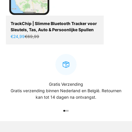
TrackChip | Slimme Bluetooth Tracker voor
Sleutels, Tas, Auto & Persoonlijke Spullen
Aanbiedingsprijs
Normale prijs
€24,99
€69,99
Gratis Verzending
Gratis verzending binnen Nederland en België. Retournen
kan tot 14 dagen na ontvangst.
Naar artikel 1
Naar artikel 2
Naar artikel 3