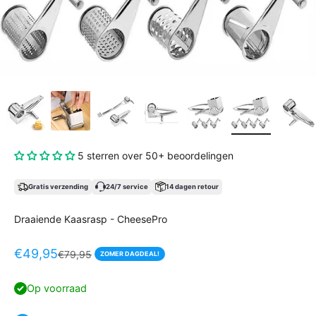
5 sterren over 50+ beoordelingen
Gratis verzending
24/7 service
14 dagen retour
Draaiende Kaasrasp - CheesePro
Aanbiedingsprijs
€49,95
Normale prijs
€79,95
ZOMER DAGDEAL!
Op voorraad