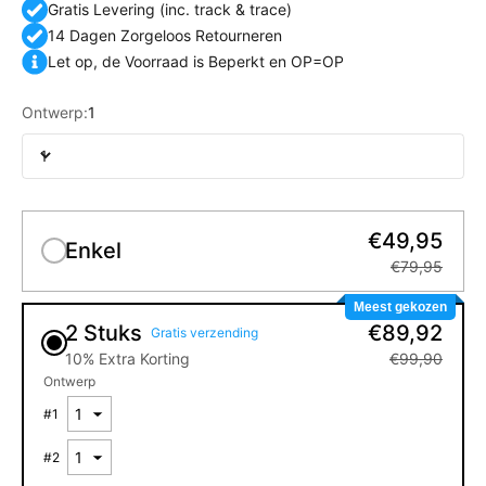
Gratis Levering (inc. track & trace)
14 Dagen Zorgeloos Retourneren
Let op, de Voorraad is Beperkt en OP=OP
Ontwerp:
1
1
€49,95
Enkel
€79,95
Meest gekozen
2 Stuks
€89,92
Gratis verzending
10% Extra Korting
€99,90
Ontwerp
#
1
#
2