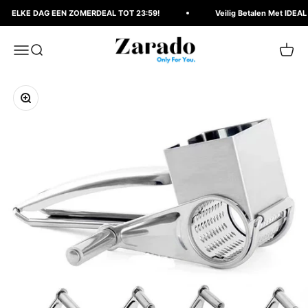
Naar inhoud
ELKE DAG EEN ZOMERDEAL TOT 23:59!
Veilig Betalen Met IDEAL
Zarado.nl
Menu
Zoeken
Winke
In-/uitzoomen