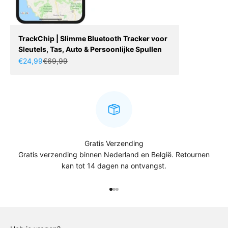
TrackChip | Slimme Bluetooth Tracker voor
Sleutels, Tas, Auto & Persoonlijke Spullen
Aanbiedingsprijs
Normale prijs
€24,99
€69,99
Gratis Verzending
Gratis verzending binnen Nederland en België. Retournen
kan tot 14 dagen na ontvangst.
Naar artikel 1
Naar artikel 2
Naar artikel 3