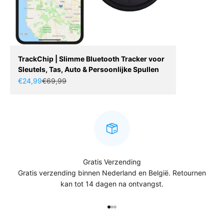
TrackChip | Slimme Bluetooth Tracker voor
Sleutels, Tas, Auto & Persoonlijke Spullen
Aanbiedingsprijs
Normale prijs
€24,99
€69,99
Gratis Verzending
Gratis verzending binnen Nederland en België. Retournen
kan tot 14 dagen na ontvangst.
Naar artikel 1
Naar artikel 2
Naar artikel 3