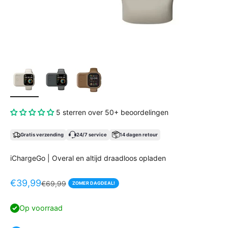
5 sterren over 50+ beoordelingen
Gratis verzending
24/7 service
14 dagen retour
iChargeGo | Overal en altijd draadloos opladen
Aanbiedingsprijs
€39,99
Normale prijs
€69,99
ZOMER DAGDEAL!
Op voorraad