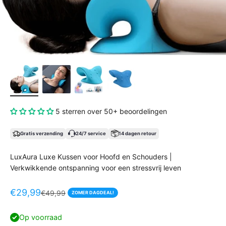
5 sterren over 50+ beoordelingen
Gratis verzending
24/7 service
14 dagen retour
LuxAura Luxe Kussen voor Hoofd en Schouders |
Verkwikkende ontspanning voor een stressvrij leven
Aanbiedingsprijs
€29,99
Normale prijs
€49,99
ZOMER DAGDEAL!
Op voorraad