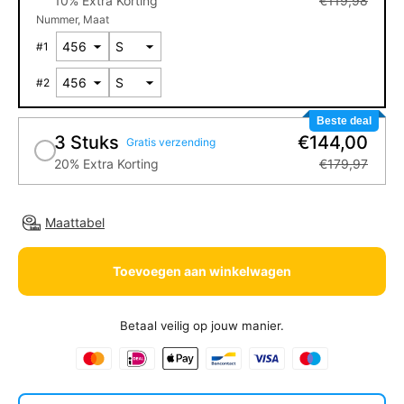
10% Extra Korting
€119,98
Nummer
Maat
#
1
#
2
Beste deal
3 Stuks
€144,00
Gratis verzending
20% Extra Korting
€179,97
Maattabel
Toevoegen aan winkelwagen
Betaal veilig op jouw manier.