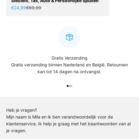
Sleutels, Tas, Auto & Persoonlijke Spullen
Aanbiedingsprijs
Normale prijs
€24,99
€69,99
Gratis Verzending
Gratis verzending binnen Nederland en België. Retournen
kan tot 14 dagen na ontvangst.
Naar artikel 1
Naar artikel 2
Naar artikel 3
Heb je vragen?
Mijn naam is Mila en ik ben verandwoordelijk voor de
klantenservice. Ik help je graag met het beantwoorden van al
je vragen.