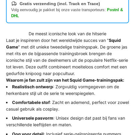
Gratis verzending (incl. Track en Trace)
Volg eenvoudig je pakket bij onze vaste transporteurs:
Postnl &
DHL
De meest iconische look van de hitserie
Laat je inspireren door het wereldwijde succes van "
Squid
Game
" met dit unieke tweedelige trainingspak. De groene jas
met rits en de bijpassende trainingsbroek brengen de
iconische stijl van de deelnemers uit de populaire Netflix-serie
tot leven. Deze outfit combineert moeiteloos comfort met een
gedurfde knipoog naar popcultuur.
Waarom je fan zult zijn van het Squid Game-trainingspak:
Realistisch ontwerp
: Zorgvuldig vormgegeven om de
herkenbare stijl uit de serie te weerspiegelen.
Comfortabele stof
: Zacht en ademend, perfect voor zowel
casual gebruik als cosplay.
Universele pasvorm
: Unisex design dat past bij fans van
verschillende leeftijden en maten.
Oog voor detail
: Inclusief serie-geïnspireerde nummers