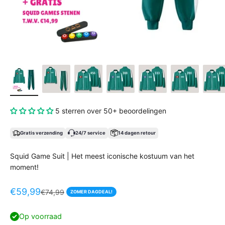
5 sterren over 50+ beoordelingen
Gratis verzending
24/7 service
14 dagen retour
Squid Game Suit | Het meest iconische kostuum van het
moment!
Aanbiedingsprijs
€59,99
Normale prijs
€74,99
ZOMER DAGDEAL!
Op voorraad