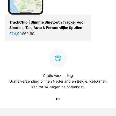
TrackChip | Slimme Bluetooth Tracker voor
Sleutels, Tas, Auto & Persoonlijke Spullen
Aanbiedingsprijs
Normale prijs
€24,99
€69,99
Gratis Verzending
Gratis verzending binnen Nederland en België. Retournen
kan tot 14 dagen na ontvangst.
Naar artikel 1
Naar artikel 2
Naar artikel 3