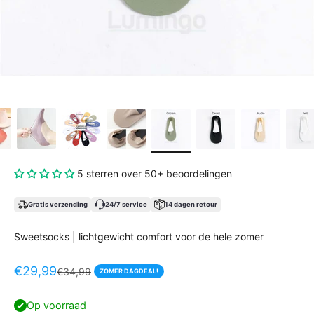
5 sterren over 50+ beoordelingen
Gratis verzending
24/7 service
14 dagen retour
Sweetsocks | lichtgewicht comfort voor de hele zomer
Aanbiedingsprijs
€29,99
Normale prijs
€34,99
ZOMER DAGDEAL!
Op voorraad