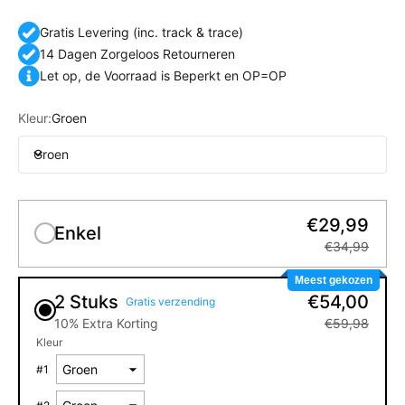
Gratis Levering (inc. track & trace)
14 Dagen Zorgeloos Retourneren
Let op, de Voorraad is Beperkt en OP=OP
Kleur:
Groen
Groen
€29,99
Enkel
€34,99
Meest gekozen
2 Stuks
€54,00
Gratis verzending
10% Extra Korting
€59,98
Kleur
#
1